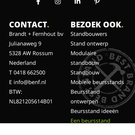
CONTACT
.
BEZOEK OOK
.
Brandt + Fernhout bv
Standbouwers
Julianaweg 9
Stand ontwerp
5328 AW Rossum
Modulaire
Nederland
standbouw
T 0418 662500
Standbouw
E info@benf.nl
Mobiele beursstands
BTW:
Beursstand
NL821205614B01
ontwerpen
Beursstand ideeën
Een beursstand
inrichten