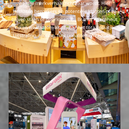
waar je merkverhaal zichtbaar wordt. Hier
besluiten bezoekers en potentiële klanten of ze
blijven staan of doorlopen. Bij Brandt + Fernhout
kijken we daarom altijd naar het totaalplaatje.
Uitstraling, routing, functionaliteit én resultaat.