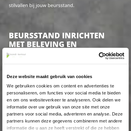
stilvallen bij jouw beursstand.
BEURSSTAND INRICHTEN
MET BELEVING EN
INTERACTIE
Interactieve elementen werken het best als ze iets
toevoegen aan jouw verhaal. We kunnen een
Deze website maakt gebruik van cookies
beursstand inrichten met bijvoorbeeld een korte
We gebruiken cookies om content en advertenties te
demo van je product of dienst, een touchscreen
personaliseren, om functies voor social media te bieden
met keuzemenu, een samplebar, of een mini-
en om ons websiteverkeer te analyseren. Ook delen we
ervaring die je product tastbaar maakt. Het doel is
informatie over uw gebruik van onze site met onze
verbinding, je bezoekers laten voelen waar je voor
partners voor social media, adverteren en analyse. Deze
partners kunnen deze gegevens combineren met andere
staat.
informatie die u aan ze heeft verstrekt of die ze hebben