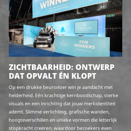
ZICHTBAARHEID: ONTWERP
DAT OPVALT ÉN KLOPT
Op een drukke beursvloer win je aandacht met
helderheid. Eén krachtige kernboodschap, sterke
visuals en een inrichting dat jouw merkidentiteit
ademt. Slimme verlichting, grafische wanden,
hoogteverschillen en unieke vormen die letterlijk
stopkracht creëren, waardoor bezoekers even