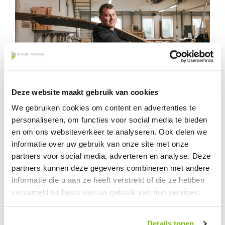
Deze website maakt gebruik van cookies
We gebruiken cookies om content en advertenties te
VELE MOGELIJKHEDEN VOOR
personaliseren, om functies voor social media te bieden
UW STAD
en om ons websiteverkeer te analyseren. Ook delen we
informatie over uw gebruik van onze site met onze
Wij bieden voor standbouw in Gorinchem vele
partners voor social media, adverteren en analyse. Deze
mogelijkheden om uw stand nog beter uit de verf
partners kunnen deze gegevens combineren met andere
informatie die u aan ze heeft verstrekt of die ze hebben
te laten komen. De verschillende mogelijkheden
verzameld op basis van uw gebruik van hun services.
presenteren we door middel van een realistische
3d-impressie. Hierdoor kunnen we uw stand
perfect op maat af te leveren.
Details tonen