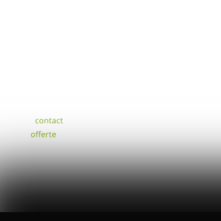
maken.
INTERESSE IN EEN
BEURSSTAND OF
STANDBOUW IN DE REGIO
GORINCHEM
Brandt + Fernhout helpt u graag met een
standontwerp. Als u vragen heeft dan kunt u
altijd
contact
opnemen. Hier kunt u vrijblijvend
een
offerte
aanvragen.