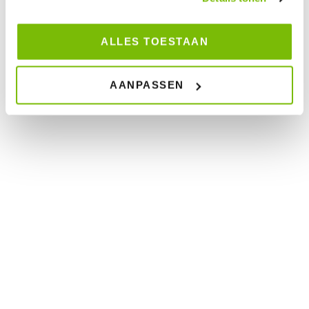
ALLES TOESTAAN
BEURSSTAND GORINCHEM
AANPASSEN
Op tal van beurzen zijn beursstands te vinden van
ons ontwerp. U bent van plan om binnenkort op
een beurs staan in Gorinchem? Wij zorgen er voor
dat uw beursstand opvalt.
Bij Brandt + Fernhout ontwerpen we beursstands
met zogeheten stopkracht! Om je beursstand in te
richten gaan we eerst met jullie in gesprek om
goed te weten te komen wat de doelstelling is van
de beurs. Pas als we dat duidelijk hebben gaan we
aan de tekentafel om jullie ideeën gecombineerd
met onze expertise tot een beursstand ontwerp te