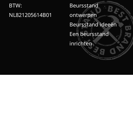
BTW:
Beursstand
NL821205614B01
ontwerpen
Beursstand ideeën
Een beursstand
inrichten
© Copyright by Brandt + Fernhout 2025
Algemene voorwaarden
Sitemap
Nederlands
English
(
Engels
)