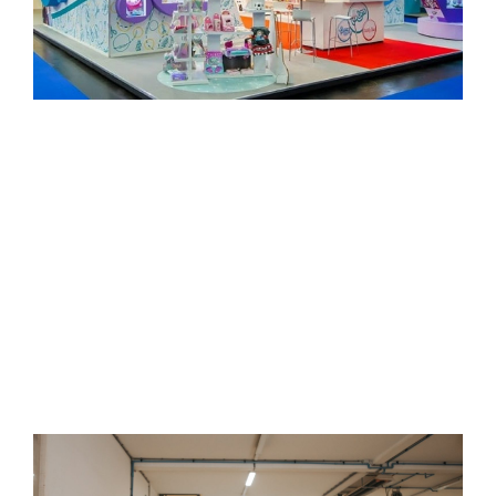
STANDBOUW GORINCHEM
Brandt + Fernhout is al meer dan vijftig jaar een
vertrouwd gezicht als het gaat om standbouw. Wij
leveren standbouw en bieden de mogelijkheid aan
om de stand in Gorinchem te leveren en op te
bouwen. Wij zijn al vele jaren actief in dit vak en
kunnen top kwaliteit standbouw leveren.