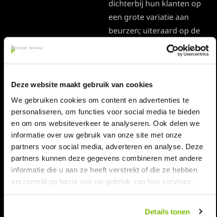
dichterbij hun klanten op
een grote variatie aan
beurzen; uiteraard op de
Horecava, maar denk ook
aan de Gastvrij, BBB, het
HorecaEvenTT,
Horecafeest van het jaar,
Deze website maakt gebruik van cookies
Klaar-af-Kook,
We gebruiken cookies om content en advertenties te
Horecabeurs Goes etc..
personaliseren, om functies voor social media te bieden
en om ons websiteverkeer te analyseren. Ook delen we
informatie over uw gebruik van onze site met onze
partners voor social media, adverteren en analyse. Deze
partners kunnen deze gegevens combineren met andere
informatie die u aan ze heeft verstrekt of die ze hebben
verzameld op basis van uw gebruik van hun services.
Details tonen