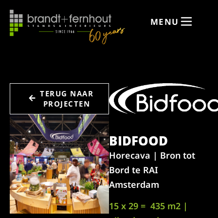
MENU
TERUG NAAR
PROJECTEN
BIDFOOD
Horecava | Bron tot
Bord te RAI
Amsterdam
15 x 29 = 435 m2 |