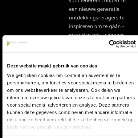
voor iedereen, hopen ze
een nieuwe generatie
ontdekkingsreizigers te
inspireren om te gáán –
waar dan ook, wanneer
dan ook.
Hoe mooi om daar ook
ieder jaar weer, als
Deze website maakt gebruik van cookies
standbouwer voor te
We gebruiken cookies om content en advertenties te
mogen gaan!
personaliseren, om functies voor social media te bieden en
om ons websiteverkeer te analyseren. Ook delen we
informatie over uw gebruik van onze site met onze partners
voor social media, adverteren en analyse. Deze partners
kunnen deze gegevens combineren met andere informatie
die u aan ze heeft verstrekt of die ze hebben verzameld op
basis van uw gebruik van hun services.