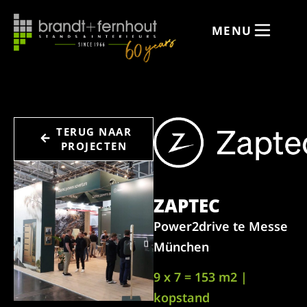
MENU
TERUG NAAR
PROJECTEN
ZAPTEC
Power2drive te Messe
München
9 x 7 = 153 m2 |
kopstand