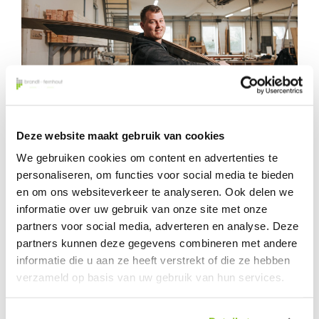
Deze website maakt gebruik van cookies
We gebruiken cookies om content en advertenties te
ALLES IS MOGELIJK VOOR UW
personaliseren, om functies voor social media te bieden
STAND
en om ons websiteverkeer te analyseren. Ook delen we
informatie over uw gebruik van onze site met onze
Wij bieden voor standbouw in Rotterdam vele
partners voor social media, adverteren en analyse. Deze
mogelijkheden om uw stand nog beter uit de verf
partners kunnen deze gegevens combineren met andere
te laten komen. De verschillende mogelijkheden
informatie die u aan ze heeft verstrekt of die ze hebben
presenteren we door middel van een realistische
verzameld op basis van uw gebruik van hun services.
3d-impressie. Hierdoor kunnen we uw stand
perfect op maat afleveren, want standbouw komt