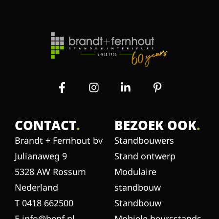
CONTACT
.
BEZOEK OOK
.
Brandt + Fernhout bv
Standbouwers
Julianaweg 9
Stand ontwerp
5328 AW Rossum
Modulaire
Nederland
standbouw
T 0418 662500
Standbouw
E info@benf.nl
Mobiele beursstands