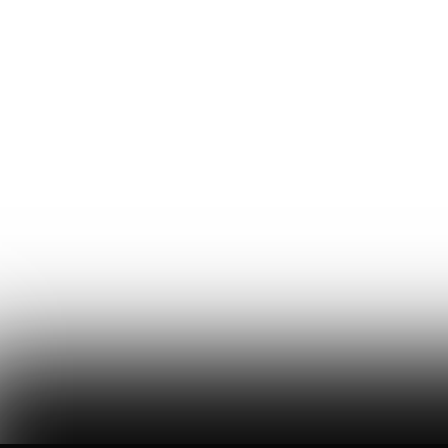
maken.
BELANGSTELLING VOOR
STANDBOUW IN DE REGIO
ROTTERDAM?
Brandt + Fernhout bespreekt graag met u de
mogelijkheden voor de bouw en ontwerp van uw
stand. Uiteraard bent u ook van buiten regio
Rotterdam bij ons welkom. Neem geheel
vrijblijvend contact met ons op of vraag een offerte
aan.