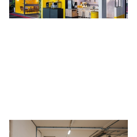
STANDBOUWERS
ROTTERDAM
Brandt + Fernhout is sinds 1966 een vertrouwd
gezicht als het gaat om standbouw. Wij leveren
standbouw en bieden de mogelijkheid aan om de
stand in Rotterdam te leveren en op te bouwen.
Wij kunnen dankzij onze ervaring optimale
kwaliteit standbouw zorgen.