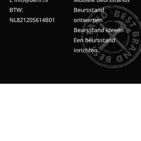
BTW:
Beursstand
NL821205614B01
ontwerpen
Beursstand ideeën
Een beursstand
inrichten
© Copyright by Brandt + Fernhout 2025
Algemene voorwaarden
Sitemap