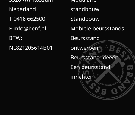
Nederland
standbouw
T 0418 662500
Standbouw
E info@benf.nl
Mobiele beursstands
BTW:
Beursstand
NL821205614B01
ontwerpen
Beursstand ideeën
Een beursstand
inrichten
© Copyright by Brandt + Fernhout 2025